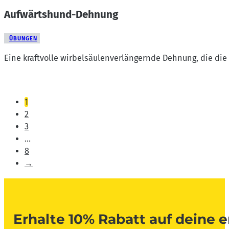
Aufwärtshund-Dehnung
ÜBUNGEN
Eine kraftvolle wirbelsäulenverlängernde Dehnung, die die 
1
2
3
…
8
→
Erhalte 10% Rabatt auf deine e