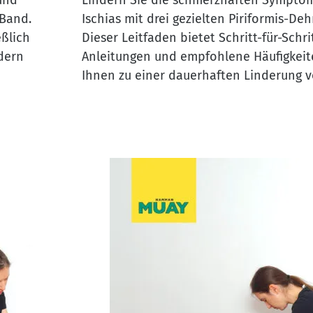
und
Lindern Sie die schmerzhaften Sympto
Band.
Ischias mit drei gezielten Piriformis-D
eßlich
Dieser Leitfaden bietet Schritt-für-Schri
dern
Anleitungen und empfohlene Häufigkeit
Ihnen zu einer dauerhaften Linderung 