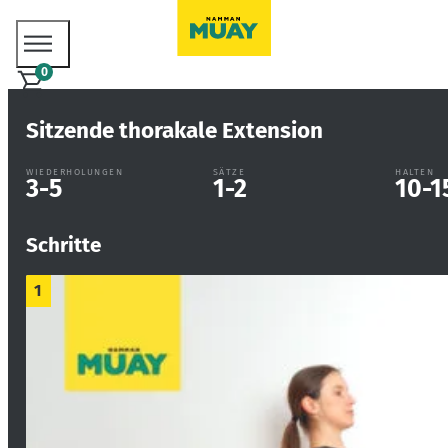
0
Sitzende thorakale Extension
WIEDERHOLUNGEN
SÄTZE
HALTEN
3-5
1-2
10-1
Schritte
1