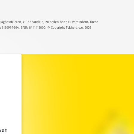
iagnostizieren, zu behandeln, zu heilen oder zu verhindern. Diese
T: SI50999664, BNR: 8441413000. © Copyright Tykhe d.o.o. 2026
ven