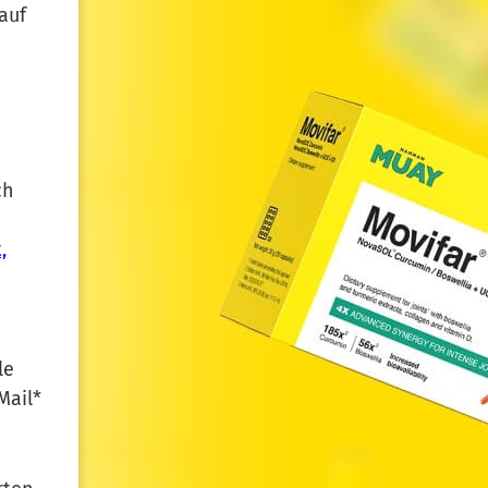
auf
ch
,
le
Mail*