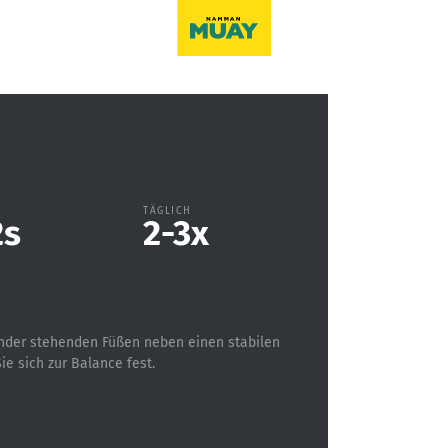
N
TÄGLICH
2
s
2-3
x
nander stehenden Füßen neben einen stabilen
ie sich zur Balance fest.