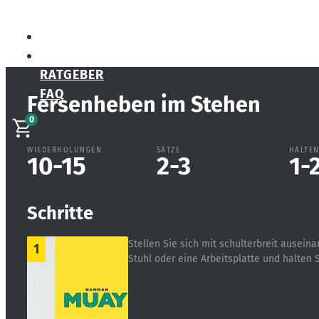
SHOP
BEWERTUNGEN
RATGEBER
FAQ
Fersenheben im Stehen
0
WIEDERHOLUNGEN
SÄTZE
HALTE
10-15
2-3
1-
Schritte
Stellen Sie sich mit schulterbreit ausei
1
Stuhl oder eine Arbeitsplatte und halten S